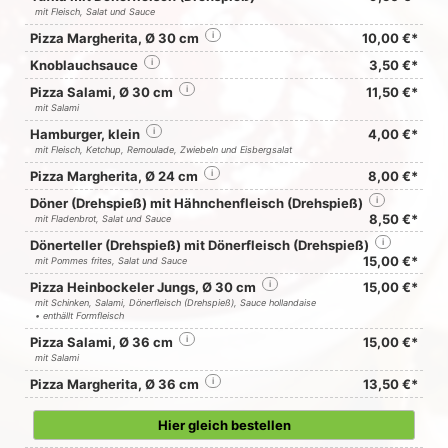
mit Fleisch, Salat und Sauce
Pizza Margherita, Ø 30 cm
i
10,00 €*
Knoblauchsauce
i
3,50 €*
Pizza Salami, Ø 30 cm
i
11,50 €*
mit Salami
Hamburger, klein
i
4,00 €*
mit Fleisch, Ketchup, Remoulade, Zwiebeln und Eisbergsalat
Pizza Margherita, Ø 24 cm
i
8,00 €*
Döner (Drehspieß) mit Hähnchenfleisch (Drehspieß)
i
8,50 €*
mit Fladenbrot, Salat und Sauce
Dönerteller (Drehspieß) mit Dönerfleisch (Drehspieß)
i
15,00 €*
mit Pommes frites, Salat und Sauce
Pizza Heinbockeler Jungs, Ø 30 cm
i
15,00 €*
mit Schinken, Salami, Dönerfleisch (Drehspieß), Sauce hollandaise
• enthällt Formfleisch
Pizza Salami, Ø 36 cm
i
15,00 €*
mit Salami
Pizza Margherita, Ø 36 cm
i
13,50 €*
Hier gleich bestellen